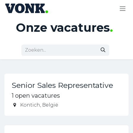
OVERSLAAN NAAR INHOUD
Onze vacatures
.
Senior Sales Representative
1
open vacatures
Kontich
,
België