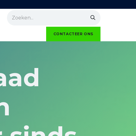
Realisaties
kmo unit te huur
CONTACTEER ONS
laad
n
 sinds