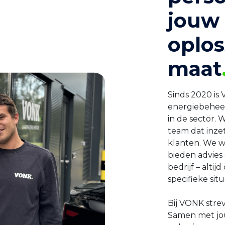
jouw 
oplo
maat
Sinds 2020 is
energiebeheer
in de sector. 
team dat inzet
klanten. We 
bieden advies 
bedrijf – altij
specifieke situ
Bij VONK stre
Samen met jo