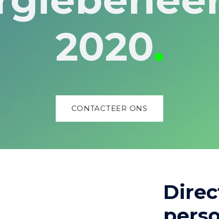
2020
.
CONTACTEER ONS
Direc
perso