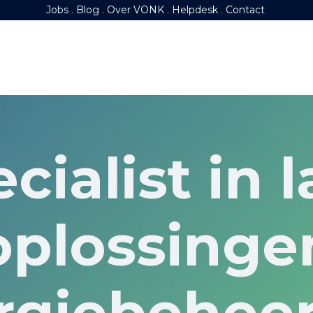
Jobs
.
Blog
.
​
Over VONK
​
.
​
Helpdesk
​
.
​
Contact
epanelen
Energieopslag
Slim Energiebeheer
cialist in 
oplossinge
rgiebeheer