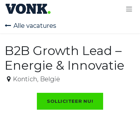
OVERSLAAN NAAR INHOUD
Alle vacatures
B2B Growth Lead –
Energie & Innovatie
Kontich
,
België
SOLLICITEER NU!