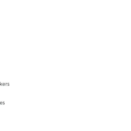
kers
es