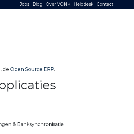
Jobs
.
Blog
.
​
Over VONK
​
.
​
Helpdesk
​
.
​
Contact
epanelen
Energieopslag
Slim Energiebeheer
e, de
Open Source ERP
.
pplicaties
ingen & Banksynchronisatie