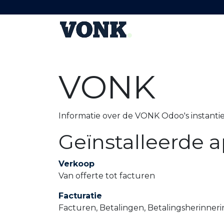
OVERSLAAN NAAR INHOUD
Thuis laden
Zakelijk laden
Zonn
VONK
Informatie over de VONK Odoo's instanti
Geïnstalleerde a
Verkoop
Van offerte tot facturen
Facturatie
Facturen, Betalingen, Betalingsherinner