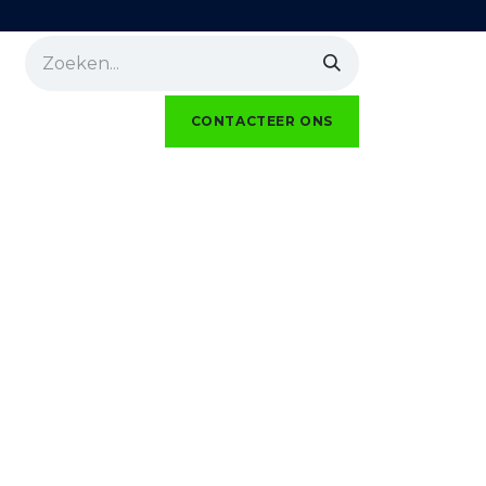
Realisaties
kmo unit te huur
CONTACTEER ONS