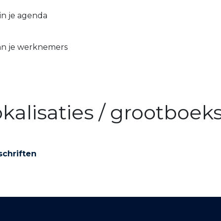
in je agenda
an je werknemers
okalisaties / grootboe
schriften