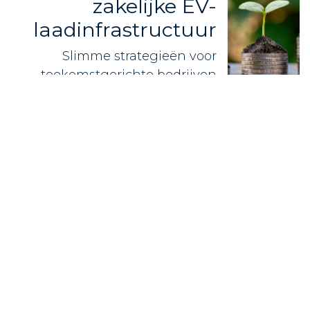
zakelijke EV-
laadinfrastructuur
Slimme strategieën voor
toekomstgerichte bedrijven
Neem contact op voor
vrijblijvend advies
.
Telefoonnummer
*
Je Email
*